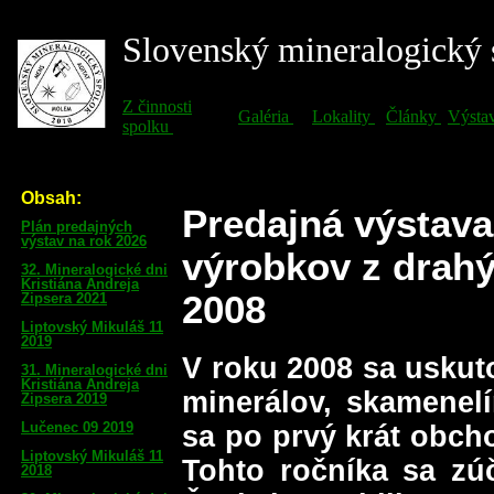
Predajná výstava
výrobkov z drah
2008
V roku 2008 sa uskuto
minerálov, skamenel
sa po prvý krát obch
Tohto ročníka sa zúč