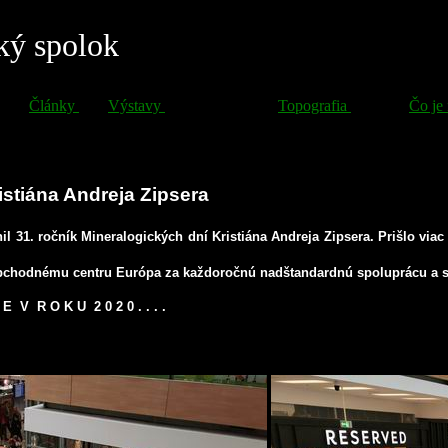
istiána Andreja Zipsera
il 31. ročník Mineralogických dní Kristiána Andreja Zipsera. Prišlo vi
chodnému centru Európa za každoročnú nadštandardnú spoluprácu a samoz
 E V R O K U 2 0 2 0 . . . .