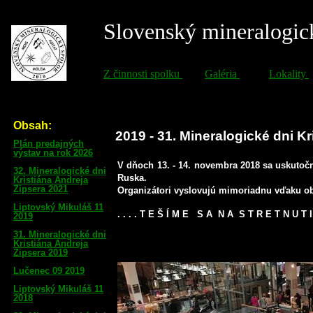
2019 - 31. Mineralogické dni Kr
V dňoch 13. - 14. novembra 2018 sa uskutočn
Ruska.
Organizátori vyslovujú mimoriadnu vďaku ob
. . . . T E Š Í M E S A N A S T R E T N U T I